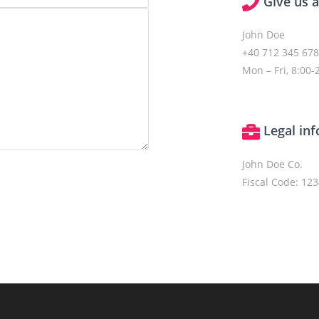
Give us a
John Doe
+40 712 345 67
Mon – Fri, 8:00-
Legal in
John Doe Co.
Fiscal Code: 12